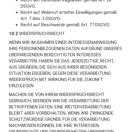
Recht auf Datenübertragbarkeit gemäß Art. 20
DSGVO;
Recht auf Widerruf erteilter Einwilligungen gemäß
Art. 7 Abs. 3 DSGVO;
Recht auf Beschwerde gemäß Art. 77 DSGVO.
10.2
WIDERSPRUCHSRECHT
WENN WIR IM RAHMEN EINER INTERESSENABWÄGUNG
IHRE PERSONENBEZOGENEN DATEN AUFGRUND UNSERES
ÜBERWIEGENDEN BERECHTIGTEN INTERESSES
VERARBEITEN, HABEN SIE DAS JEDERZEITIGE RECHT,
AUS GRÜNDEN, DIE SICH AUS IHRER BESONDEREN
SITUATION ERGEBEN, GEGEN DIESE VERARBEITUNG
WIDERSPRUCH MIT WIRKUNG FÜR DIE ZUKUNFT
EINZULEGEN.
MACHEN SIE VON IHREM WIDERSPRUCHSRECHT
GEBRAUCH, BEENDEN WIR DIE VERARBEITUNG DER
BETROFFENEN DATEN. EINE WEITERVERARBEITUNG
BLEIBT ABER VORBEHALTEN, WENN WIR ZWINGENDE
SCHUTZWÜRDIGE GRÜNDE FÜR DIE VERARBEITUNG
NACHWEISEN KÖNNEN, DIE IHRE INTERESSEN,
GRUNDRECHTE UND GRUNDFREIHEITEN ÜBERWIEGEN,