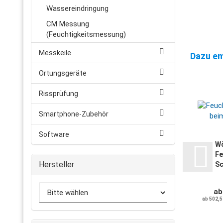
Wassereindringung
CM Messung
(Feuchtigkeitsmessung)
Messkeile
Dazu em
Ortungsgeräte
Rissprüfung
Smartphone-Zubehör
Software
Wö
F
Hersteller
Sc
ab
ab 502,5