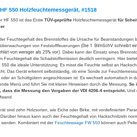
HF 550 Holzfeuchtemessgerät, #1518
r HF 550 ist das Erste
TÜV-geprüfte
Holzfeuchtemessgerät
für Schei
ter
.
 der Feuchtegehalt des Brennstoffes die Ursache für Beanstandungen b
Die 1. BImSchV schreibt ei
überwachungen von Feststofffeuerungen (
hlät von weniger als 25% vor)
. Dabei kann der Einsatz eines Brennsto
 Feuchtegehalt die Schadstoffemission deutlich verringern. Hier biete
550 die ideale Unterstützung: Es misst die Feuchte selbst an Hacksch
ht. Das Gerät erkennt selbstständig, ob eine Sonde zur Feuchtemess
 oder an Schüttgütern angeschlossen ist. Es wechselt automatisch in d
ende Menü und führt Sie mit klaren Hinweisen durch die Messung.
So i
t, dass die Messung den Vorgaben der VDI 4206-4 entspricht.
Und 
fwand.
ät sind zehn Holzsorten, wie Eiche oder Birke, mit vordefinierten Par
t. Darüber hinaus kann auch der Feuchtegehalt von Hackschnitzeln nor
werden. Kombiniert mit der
Feuchtewaage FW 550
können auch Pellet