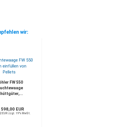
pfehlen wir:
hler FW 550
euchtewaage
hüttgüter,...
 598,00 EUR
2 EUR zzgl. 19% MwSt.