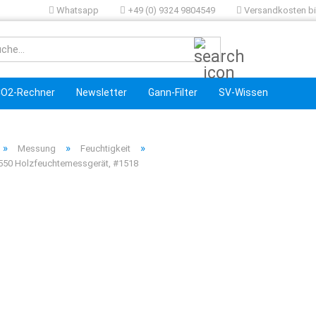
Whatsapp
+49 (0) 9324 9804549
Versandkosten bis
Suche...
O2-Rechner
Newsletter
Gann-Filter
SV-Wissen
»
»
»
Messung
Feuchtigkeit
550 Holzfeuchtemessgerät, #1518