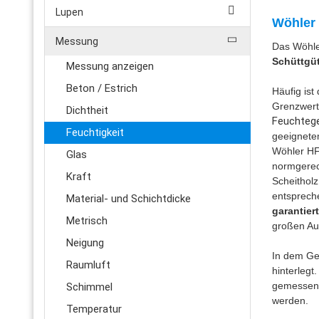
Lupen
Wöhler 
Messung
Das Wöhle
Schüttgü
Messung anzeigen
Beton / Estrich
Häufig ist
Grenzwert
Dichtheit
Feuchtege
Feuchtigkeit
geeignetem
Wöhler HF 
Glas
normgerec
Kraft
Scheitholz
entsprech
Material- und Schichtdicke
garantier
Metrisch
großen Au
Neigung
In dem Ger
Raumluft
hinterleg
gemessen 
Schimmel
werden.
Temperatur