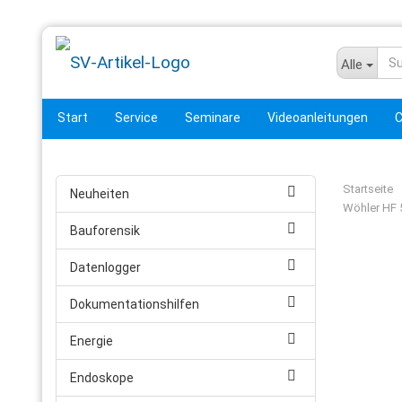
Alle
Start
Service
Seminare
Videoanleitungen
C
Startseite
Neuheiten
Wöhler HF 
Bauforensik
Datenlogger
Dokumentationshilfen
Energie
Endoskope