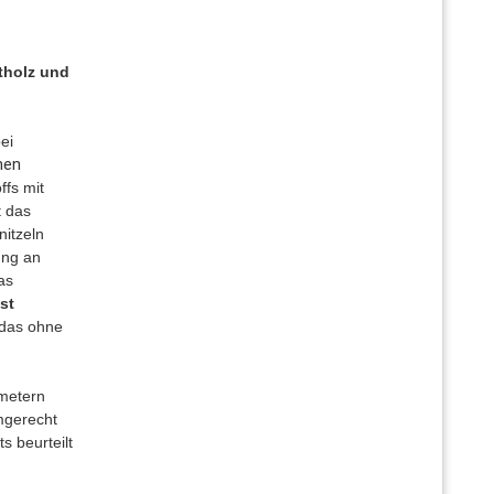
tholz und
ei
nen
ffs mit
t das
nitzeln
ung an
as
st
das ohne
ametern
mgerecht
s beurteilt