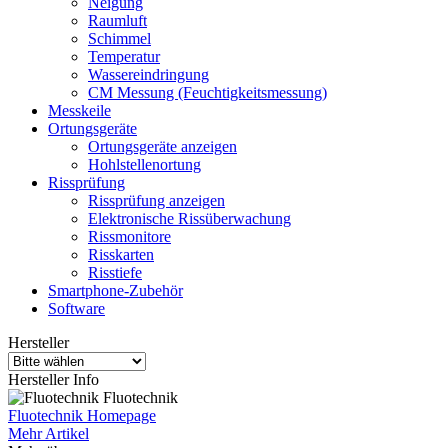
Neigung
Raumluft
Schimmel
Temperatur
Wassereindringung
CM Messung (Feuchtigkeitsmessung)
Messkeile
Ortungsgeräte
Ortungsgeräte anzeigen
Hohlstellenortung
Rissprüfung
Rissprüfung anzeigen
Elektronische Rissüberwachung
Rissmonitore
Risskarten
Risstiefe
Smartphone-Zubehör
Software
Hersteller
Hersteller Info
Fluotechnik
Fluotechnik Homepage
Mehr Artikel