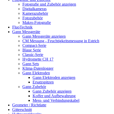
Fotografie und Zubehör anzeigen
Digitalkameras
Kamerazubehör
Fotozubehör
Makro-Fotografie
FluoTechnik
Gann Messgeräte
Gann Messgeräte anzeigen
CM Messung - Feuchtigkeitsmessung in Estrich
Compact-Serie
Blaue Serie
Classic-Serie
Hydromette CH 17
Gann Sets
Klima-Datenlogger
Gann Elektroden
Gann Elektroden anzeigen
Ersatzspitzen
Gann Zubehör
Gann Zubehör anzeigen
Koffer und Aufbewahrung
Mess- und Verbindungskabel
Geometer / Richtlatte
Gitterschnitt