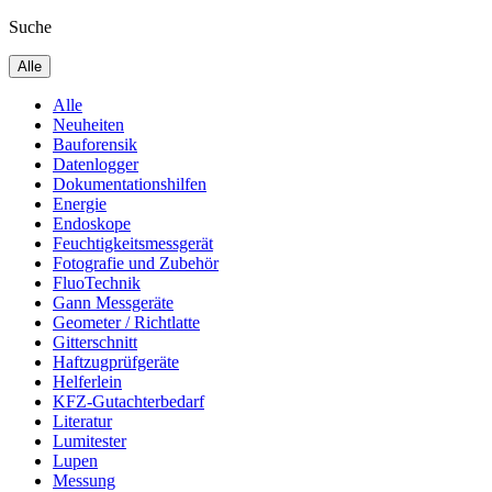
Suche
Alle
Alle
Neuheiten
Bauforensik
Datenlogger
Dokumentationshilfen
Energie
Endoskope
Feuchtigkeitsmessgerät
Fotografie und Zubehör
FluoTechnik
Gann Messgeräte
Geometer / Richtlatte
Gitterschnitt
Haftzugprüfgeräte
Helferlein
KFZ-Gutachterbedarf
Literatur
Lumitester
Lupen
Messung