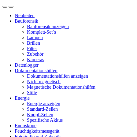
Neuheiten
Bauforensik
Bauforensik anzeigen
Komplett-Set´s
Lampen
Brillen
Filter
Zubehör
Kameras
Datenlogger
Dokumentationshilfen
Dokumentationshilfen anzeigen
Nicht magnetisch
Magnetische Dokumentationshilfen
Stifte
Energie
Energie anzeigen
Standard-Zellen
Knopf-Zellen
Spezifische Akkus
Endoskope
Feuchtigkeitsmessgerät
Fotografie und Zubehör