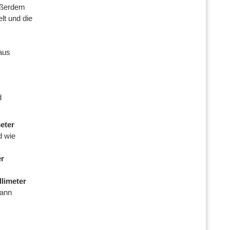
Außerdem
lt und die
aus
d
meter
d wie
er
llimeter
kann