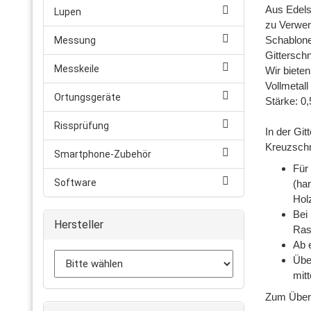
Aus Edelst
Lupen
zu Verwen
Schablone
Messung
Gittersch
Messkeile
Wir biete
Vollmetall
Ortungsgeräte
Stärke: 0
Rissprüfung
In der Gi
Kreuzschn
Smartphone-Zubehör
Für
Software
(ha
Hol
Bei
Hersteller
Ras
Ab 
Übe
mit
Zum Überp