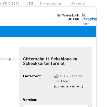
 150 €: 5,95 €
DE
Kundenlogin
Merkzettel
Ihr Warenkorb
0,00 EUR
Gitterschnitt-Schablone im
Scheckkartenformat
Lieferzeit:
ca.
1-2 Tage
(Ausland abweichend)
Version: