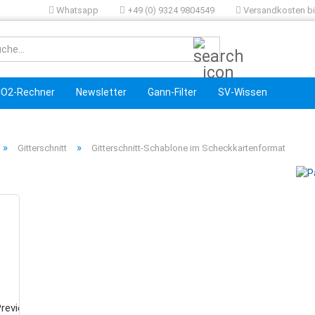
Whatsapp
+49 (0) 9324 9804549
Versandkosten bis
Suche...
O2-Rechner
Newsletter
Gann-Filter
SV-Wissen
»
»
Gitterschnitt
Gitterschnitt-Schablone im Scheckkartenformat