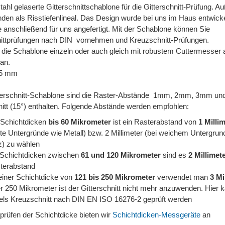
ahl gelaserte Gitterschnittschablone für die Gitterschnitt-Prüfung. 
den als Risstiefenlineal. Das Design wurde bei uns im Haus entwicke
 anschließend für uns angefertigt. Mit der Schablone können Sie
nittprüfungen nach DIN vornehmen und Kreuzschnitt-Prüfungen.
n die Schablone einzeln oder auch gleich mit robustem Cuttermesser 
 an.
,5 mm
tterschnitt-Schablone sind die Raster-Abstände 1mm, 2mm, 3mm un
itt (15°) enthalten. Folgende Abstände werden empfohlen:
 Schichtdicken
bis 60 Mikrometer
ist ein Rasterabstand von
1 Milli
rte Untergründe wie Metall) bzw. 2 Millimeter (bei weichem Untergrun
z) zu wählen
 Schichtdicken zwischen
61 und 120 Mikrometer
sind es
2 Millimet
terabstand
einer Schichtdicke von
121 bis 250 Mikrometer
verwendet man
3 Mi
r 250 Mikrometer ist der Gitterschnitt nicht mehr anzuwenden. Hier 
tels Kreuzschnitt nach DIN EN ISO 16276-2 geprüft werden
rüfen der Schichtdicke bieten wir
Schichtdicken-Messgeräte
an