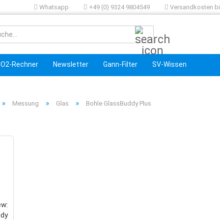
Whatsapp
+49 (0) 9324 9804549
Versandkosten bis
Suche...
O2-Rechner
Newsletter
Gann-Filter
SV-Wissen
»
»
»
Messung
Glas
Bohle GlassBuddy Plus