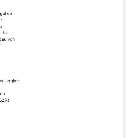
Egal ob
er
u
. In
bau von
/
olierglas
ion
 SZR)