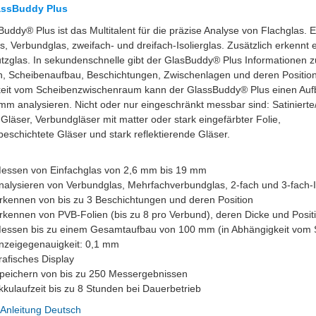
assBuddy Plus
uddy® Plus ist das Multitalent für die präzise Analyse von Flachglas. 
s, Verbundglas, zweifach- und dreifach-Isolierglas. Zusätzlich erkennt 
tzglas. In sekundenschnelle gibt der GlasBuddy® Plus Informationen z
n, Scheibenaufbau, Beschichtungen, Zwischenlagen und deren Position
eit vom Scheibenzwischenraum kann der GlassBuddy® Plus einen Auf
m analysieren. Nicht oder nur eingeschränkt messbar sind: Satinierte
 Gläser, Verbundgläser mit matter oder stark eingefärbter Folie,
beschichtete Gläser und stark reflektierende Gläser.
sen von Einfachglas von 2,6 mm bis 19 mm
lysieren von Verbundglas, Mehrfachverbundglas, 2-fach und 3-fach-Is
ennen von bis zu 3 Beschichtungen und deren Position
ennen von PVB-Folien (bis zu 8 pro Verbund), deren Dicke und Posit
sen bis zu einem Gesamtaufbau von 100 mm (in Abhängigkeit vom
eigegenauigkeit: 0,1 mm
fisches Display
ichern von bis zu 250 Messergebnissen
ulaufzeit bis zu 8 Stunden bei Dauerbetrieb
Anleitung Deutsch