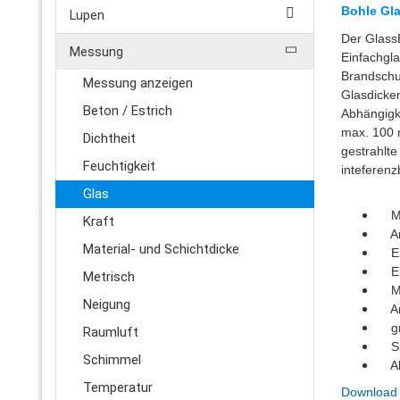
Bohle Gl
Lupen
Der GlassB
Messung
Einfachgla
Brandschu
Messung anzeigen
Glasdicke
Beton / Estrich
Abhängigk
max. 100 m
Dichtheit
gestrahlte
Feuchtigkeit
inteferenz
Glas
Mes
Kraft
Ana
Material- und Schichtdicke
Erk
Erk
Metrisch
Mes
Neigung
Anz
gra
Raumluft
Spe
Schimmel
Akk
Temperatur
Download 