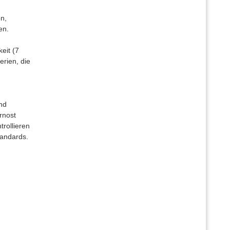
en,
en.
eit (7
erien, die
nd
rnost
trollieren
tandards.