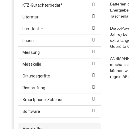
Batterien
KFZ-Gutachterbedarf
Energiebed
Taschenla
Literatur
Die X-Powe
Lumitester
Jahre) bei
extra lang
Lupen
Geprüfte Q
Messung
ANSMANN Ba
Messkeile
mechanisc
können wir
Ortungsgeräte
regelmäßi
Rissprüfung
Smartphone-Zubehör
Software
Hersteller