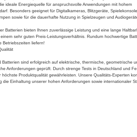
 die ideale Energiequelle für anspruchsvolle Anwendungen mit hohem
arf. Besonders geeignet für Digitalkameras, Blitzgeräte, Spielekonsol
mpen sowie für die dauerhafte Nutzung in Spielzeugen und Audiogerät
r Batterien bieten Ihnen zuverlässige Leistung und eine lange Haltbark
 einem sehr guten Preis-Leistungsverhältnis. Rundum hochwertige Batt
e Betriebszeiten liefern!
ualität
tterien sind erfolgreich auf elektrische, thermische, geometrische u
he Anforderungen geprüft. Durch strenge Tests in Deutschland und Fe
 höchste Produktqualität gewährleisten. Unsere Qualitäts-Experten kon
g die Einhaltung unserer hohen Anforderungen sowie internationaler S